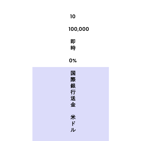
10
100,000
即
時
0%
国
際
銀
行
送
金
米
ド
ル