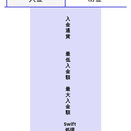
入
金
通
貨
最
低
入
金
額
最
大
入
金
額
Swift
処理